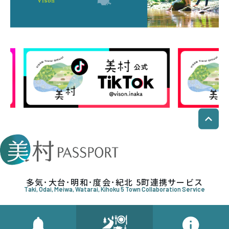
多気･大台･明和･度会･紀北 5町連携サービス
Taki, Odai, Meiwa, Watarai, Kihoku 5 Town Collaboration Service